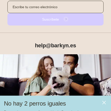
Suscríbete
help@barkyn.es
Productos
Sobre Barkyn
Otros links
No hay 2 perros iguales
Piensos