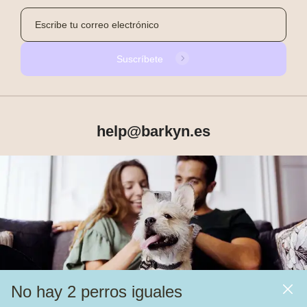
Suscríbete
help@barkyn.es
Productos
Sobre Barkyn
Otros links
No hay 2 perros iguales
Piensos