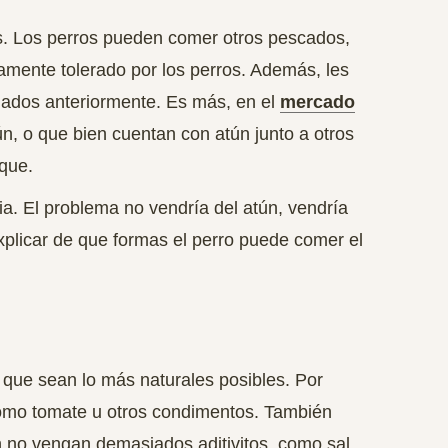
s. Los perros pueden comer otros pescados,
amente tolerado por los perros.
Además, les
onados anteriormente. Es más, en el
mercado
ún, o que bien cuentan con atún junto a otros
nque.
ia. El problema no vendría del atún, vendría
explicar de que formas el perro puede comer el
que sean lo más naturales posibles
. Por
omo tomate u otros condimentos. También
 no vengan demasiados aditivitos, como sal