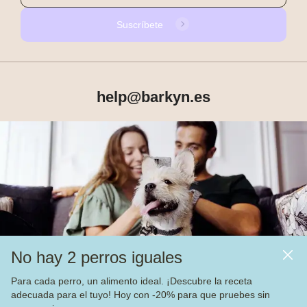
Suscríbete
help@barkyn.es
Productos
Sobre Barkyn
Otros links
No hay 2 perros iguales
Piensos
Para cada perro, un alimento ideal. ¡Descubre la receta
adecuada para el tuyo! Hoy con -20% para que pruebes sin
Vea nuestras
4.000
opiniones en