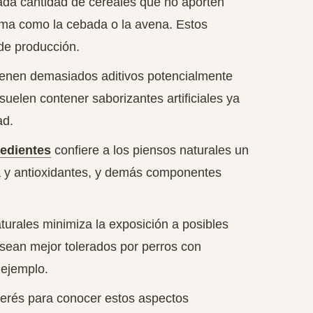
da cantidad de cereales que no aporten
 coma como la cebada o la avena. Estos
de producción.
ienen demasiados aditivos potencialmente
uelen contener saborizantes artificiales ya
ad.
redientes
confiere a los piensos naturales un
ra y antioxidantes, y demás componentes
rales minimiza la exposición a posibles
 sean mejor tolerados por perros con
 ejemplo.
terés para conocer estos aspectos