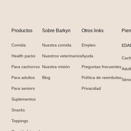
Productos
Sobre Barkyn
Otros links
Pie
Comida
Nuestra comida
Empleo
EDA
Health packs
Nuestros veterinarios
Ayuda
Cach
Para cachorros
Nuestra misión
Preguntas frecuentes
Adul
Para adultos
Blog
Política de reembolso
Séni
Para seniors
Privacidad
Suplementos
Snacks
Toppings