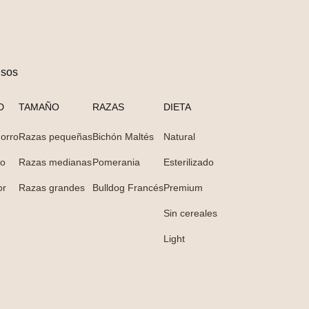
nsos
D
TAMAÑO
RAZAS
DIETA
orro
Razas pequeñas
Bichón Maltés
Natural
to
Razas medianas
Pomerania
Esterilizado
or
Razas grandes
Bulldog Francés
Premium
Sin cereales
Light