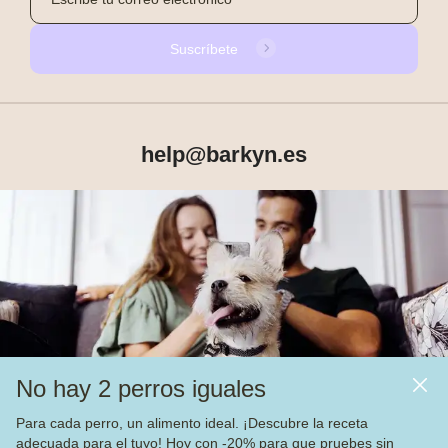
Suscríbete
help@barkyn.es
Productos
Sobre Barkyn
Otros links
No hay 2 perros iguales
Piensos
Para cada perro, un alimento ideal. ¡Descubre la receta
adecuada para el tuyo! Hoy con -20% para que pruebes sin