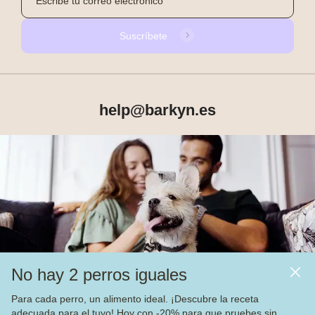
Suscríbete
help@barkyn.es
Productos
Sobre Barkyn
Otros links
No hay 2 perros iguales
Piensos
Para cada perro, un alimento ideal. ¡Descubre la receta
adecuada para el tuyo! Hoy con -20% para que pruebes sin