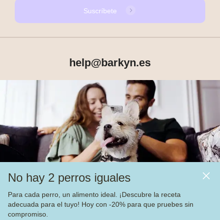
Suscríbete
help@barkyn.es
Productos
Sobre Barkyn
Otros links
No hay 2 perros iguales
Piensos
Para cada perro, un alimento ideal. ¡Descubre la receta
adecuada para el tuyo! Hoy con -20% para que pruebes sin
Vea nuestras
4.000
opiniones en
compromiso.