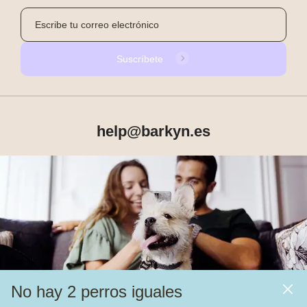
Suscríbete
help@barkyn.es
Productos
Sobre Barkyn
Otros links
No hay 2 perros iguales
Piensos