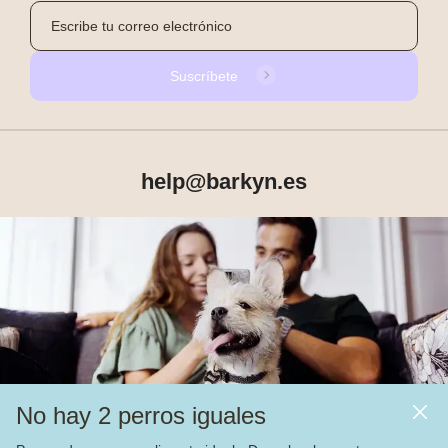
Suscríbete
help@barkyn.es
Productos
Sobre Barkyn
Otros links
No hay 2 perros iguales
Piensos