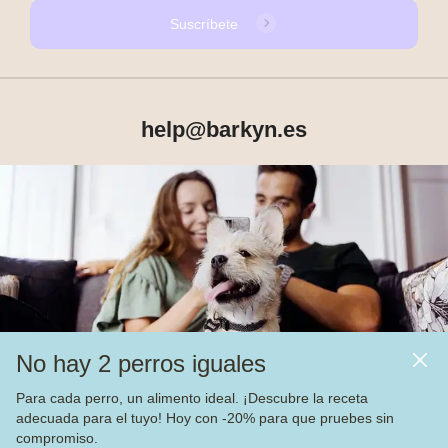
Suscríbete
help@barkyn.es
Productos
Sobre Barkyn
Otros links
No hay 2 perros iguales
Piensos
Para cada perro, un alimento ideal. ¡Descubre la receta
adecuada para el tuyo! Hoy con -20% para que pruebes sin
Vea nuestras
4.000
opiniones en
compromiso.