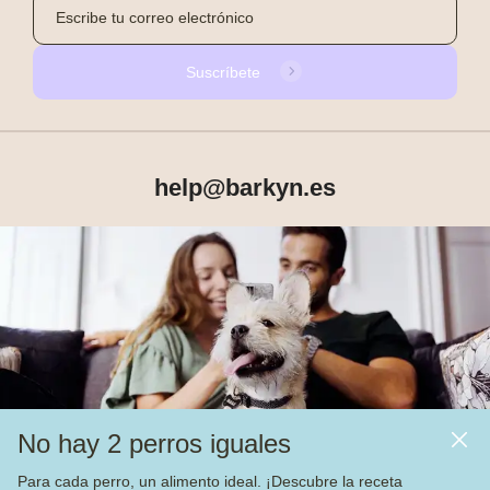
Suscríbete
help@barkyn.es
Productos
Sobre Barkyn
Otros links
No hay 2 perros iguales
Piensos
Para cada perro, un alimento ideal. ¡Descubre la receta