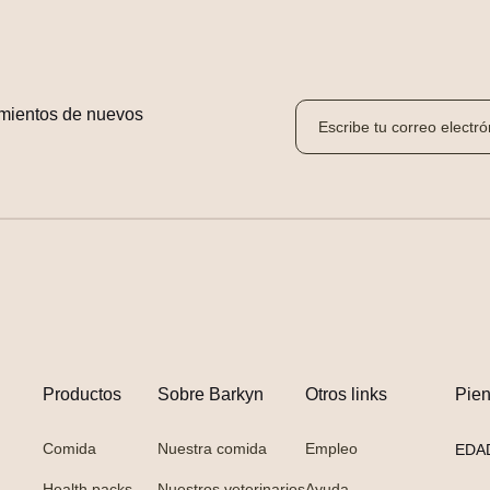
mientos de nuevos 
Productos
Sobre Barkyn
Otros links
Pie
Comida
Nuestra comida
Empleo
EDA
Health packs
Nuestros veterinarios
Ayuda