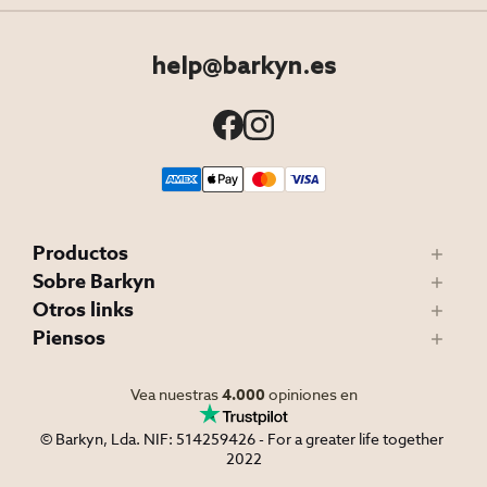
help@barkyn.es
Productos
Sobre Barkyn
Otros links
Piensos
Vea nuestras
4.000
opiniones en
© Barkyn, Lda. NIF: 514259426 - For a greater life together 
2022