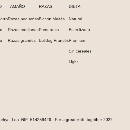
D
TAMAÑO
RAZAS
DIETA
orro
Razas pequeñas
Bichón Maltés
Natural
to
Razas medianas
Pomerania
Esterilizado
or
Razas grandes
Bulldog Francés
Premium
Sin cereales
Light
arkyn, Lda. NIF: 514259426 - For a greater life together 2022