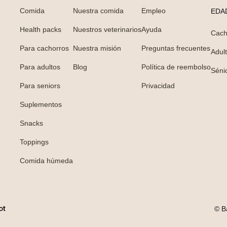
Comida
Nuestra comida
Empleo
EDA
Health packs
Nuestros veterinarios
Ayuda
Cach
Para cachorros
Nuestra misión
Preguntas frecuentes
Adul
Para adultos
Blog
Política de reembolso
Séni
Para seniors
Privacidad
Suplementos
Snacks
Toppings
Comida húmeda
© B