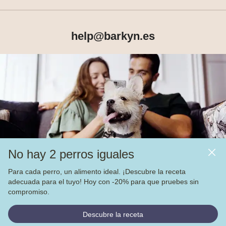
help@barkyn.es
Productos
Sobre Barkyn
Otros links
No hay 2 perros iguales
Piensos
Para cada perro, un alimento ideal. ¡Descubre la receta
adecuada para el tuyo! Hoy con -20% para que pruebes sin
Vea nuestras
4.000
opiniones en
compromiso.
© Barkyn, Lda. NIF: 514259426 - For a greater life together 
Descubre la receta
2022