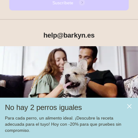
Suscríbete
help@barkyn.es
Productos
Sobre Barkyn
Otros links
No hay 2 perros iguales
Piensos
Para cada perro, un alimento ideal. ¡Descubre la receta
adecuada para el tuyo! Hoy con -20% para que pruebes sin
Vea nuestras
4.000
opiniones en
compromiso.