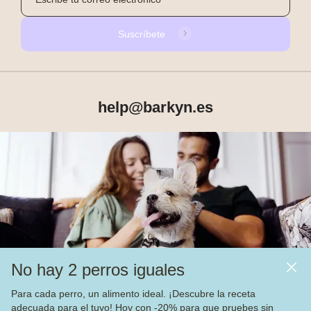
Suscríbete
help@barkyn.es
Productos
Sobre Barkyn
Otros links
No hay 2 perros iguales
Piensos
Para cada perro, un alimento ideal. ¡Descubre la receta
adecuada para el tuyo! Hoy con -20% para que pruebes sin