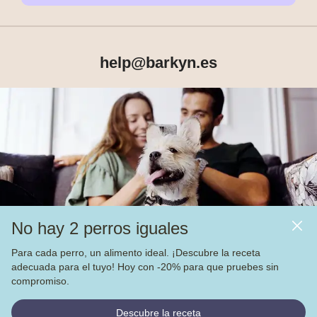
help@barkyn.es
Productos
Sobre Barkyn
Otros links
No hay 2 perros iguales
Piensos
Para cada perro, un alimento ideal. ¡Descubre la receta
adecuada para el tuyo! Hoy con -20% para que pruebes sin
Vea nuestras
4.000
opiniones en
compromiso.
© Barkyn, Lda. NIF: 514259426 - For a greater life together 
Descubre la receta