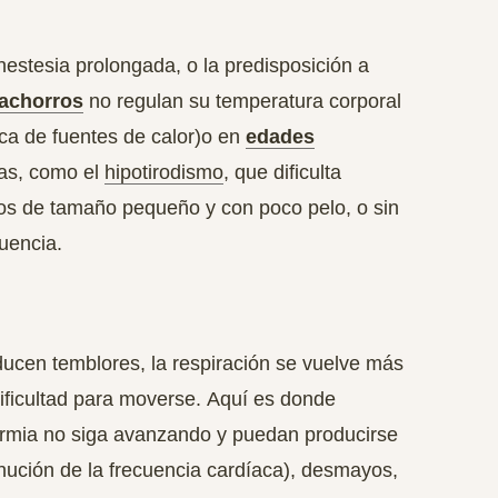
estesia prolongada, o la predisposición a
achorros
no regulan su temperatura corporal
rca de fuentes de calor)o en
edades
as, como el
hipotirodismo
, que dificulta
os de tamaño pequeño y con poco pelo, o sin
cuencia
.
ducen temblores, la respiración se vuelve más
dificultad para moverse.
Aquí es donde
ermia no siga avanzando
y puedan producirse
nución de la frecuencia cardíaca), desmayos,