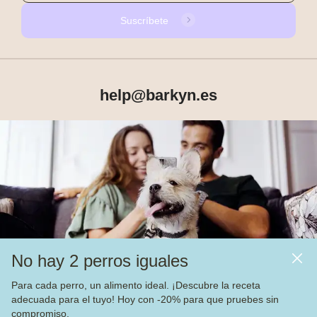
Suscríbete
help@barkyn.es
Productos
Sobre Barkyn
Otros links
No hay 2 perros iguales
Piensos
Para cada perro, un alimento ideal. ¡Descubre la receta
adecuada para el tuyo! Hoy con -20% para que pruebes sin
Vea nuestras
4.000
opiniones en
compromiso.