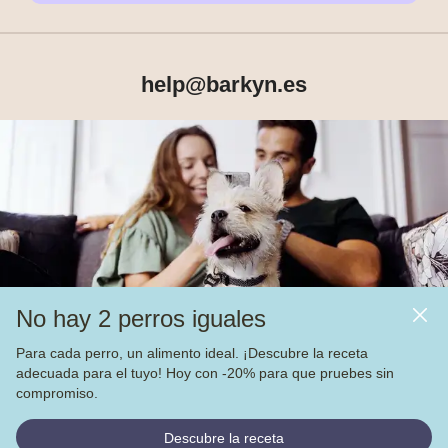
help@barkyn.es
Productos
Sobre Barkyn
Otros links
No hay 2 perros iguales
Piensos
Para cada perro, un alimento ideal. ¡Descubre la receta
adecuada para el tuyo! Hoy con -20% para que pruebes sin
Vea nuestras
4.000
opiniones en
compromiso.
© Barkyn, Lda. NIF: 514259426 - For a greater life together 
Descubre la receta
2022