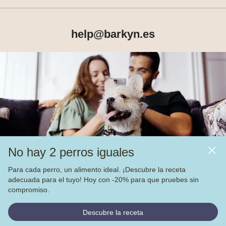
help@barkyn.es
Productos
Sobre Barkyn
Otros links
No hay 2 perros iguales
Piensos
Para cada perro, un alimento ideal. ¡Descubre la receta
adecuada para el tuyo! Hoy con -20% para que pruebes sin
Vea nuestras
4.000
opiniones en
compromiso.
© Barkyn, Lda. NIF: 514259426 - For a greater life together 
Descubre la receta
2022